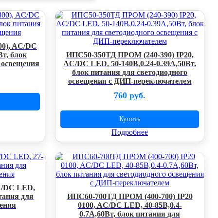
00), AC/DC
Вт, блок
ИПС50-350ТД ПРОМ (240-390) IP20,
 освещения
AC/DC LED, 50-140В,0.24-0.39А,50Вт,
блок питания для светодиодного
освещения с ДИП-переключателем
760 руб.
Купить
Подробнее
C/DC LED,
итания для
ИПС60-700ТД ПРОМ (400-700) IP20
щения
0100, AC/DC LED, 40-85В,0.4-
0.7А,60Вт, блок питания для