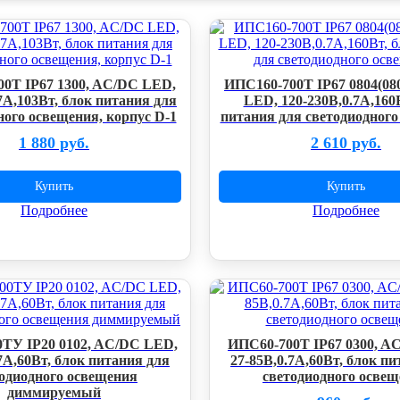
0Т IP67 1300, AC/DC LED,
ИПС160-700Т IP67 0804(08
7А,103Вт, блок питания для
LED, 120-230В,0.7А,160
ного освещения, корпус D-1
питания для светодиодного
1 880 руб.
2 610 руб.
Купить
Купить
Подробнее
Подробнее
ТУ IP20 0102, AC/DC LED,
ИПС60-700T IP67 0300, A
7А,60Вт, блок питания для
27-85В,0.7А,60Вт, блок п
одиодного освещения
светодиодного осве
диммируемый