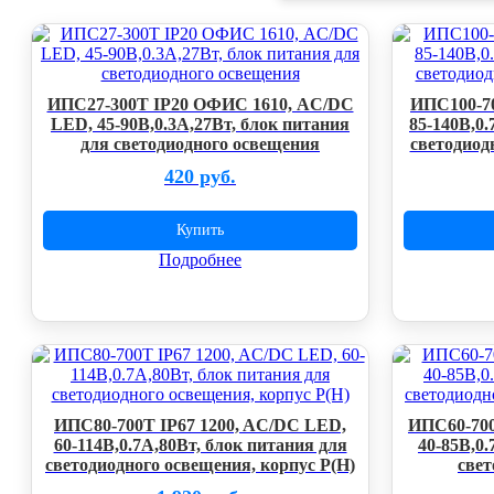
ИПС27-300Т IP20 ОФИС 1610, AC/DC
ИПС100-70
LED, 45-90В,0.3А,27Вт, блок питания
85-140В,0.
для светодиодного освещения
светодиод
420 руб.
Купить
Подробнее
ИПС80-700Т IP67 1200, AC/DC LED,
ИПС60-700
60-114В,0.7А,80Вт, блок питания для
40-85В,0.
светодиодного освещения, корпус P(H)
свет