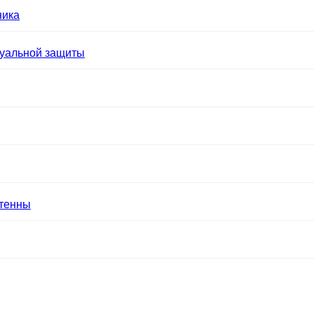
ника
уальной защиты
нтенны