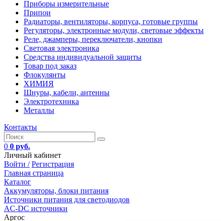
Приборы измерительные
Припои
Радиаторы, вентиляторы, корпуса, готовые группы
Регуляторы, электронные модули, световые эффекты
Реле, джамперы, переключатели, кнопки
Световая электроника
Средства индивидуальной защиты
Товар под заказ
Флокулянты
ХИМИЯ
Шнуры, кабели, антенны
Электротехника
Металлы
Контакты
0
0 руб.
Личный кабинет
Войти /
Регистрация
Главная страница
Каталог
Аккумуляторы, блоки питания
Источники питания для светодиодов
AC-DC источники
Аргос