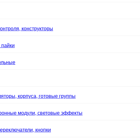
онтроля, конструкторы
 пайки
ельные
яторы, корпуса, готовые группы
тронные модули, световые эффекты
ереключатели, кнопки