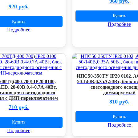
960 руб.
920 руб.
Купить
Купить
Подробнее
Подробнее
ИПС50-350ТУ IP20 0102, 
00ТД(400-700) IP20 0100,
50-140В,0.35А,50Вт, блок 
D, 28-60В,0.4-0.7А,40Вт,
светодиодного осве
тания для светодиодного
диммируемый
ия с ДИП-переключателем
810 руб.
710 руб.
Купить
Купить
Подробнее
Подробнее