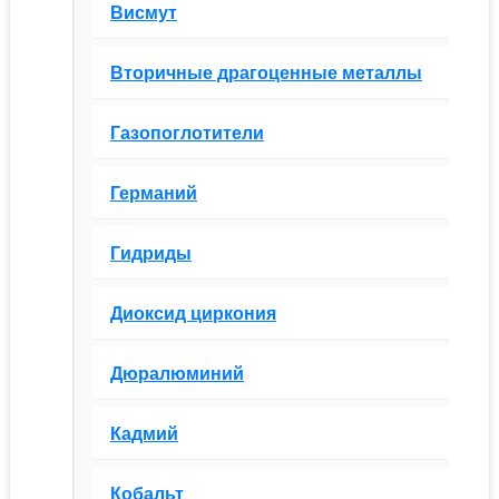
Висмут
Вторичные драгоценные металлы
Газопоглотители
Германий
Гидриды
Диоксид циркония
Дюралюминий
Кадмий
Кобальт