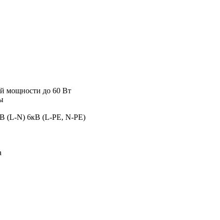
ой мощности до 60 Вт
ы
 (L-N) 6кВ (L-PE, N-PE)
а