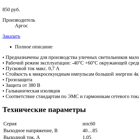
850 руб.
Производитель
Аргос
Заказать
Полное описание
• Предназначены для производства уличных светильников мал
• Рабочий режим эксплуатации: -40°C +60°C окружающей сред
• Пусковой ток макс. 0,7 A
• Стойкость к микросекундным импульсам большой энергии 4кВ
• Грозозащита
• Защита от 380 В
• Гальваническая изоляция
• Соответствие стандартам по ЭМС и гармоникам сетевого ток
Технические параметры
Серия
ипс60
Выходное напряжение, В
40…85
Выходной ток, А
1.05