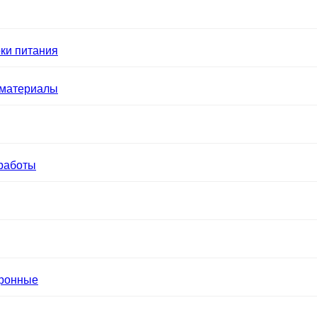
ки питания
 материалы
работы
тронные