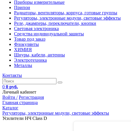
Приборы измерительные
Припои
Радиаторы, вентиляторы, корпуса, готовые группы
Регуляторы, электронные модули, световые эффекты
Реле, джамперы, переключатели, кнопки
Световая электроника
Средства индивидуальной защиты
Товар под заказ
Флокулянты
ХИМИЯ
Шнуры, кабели, антенны
Электротехника
Металлы
Контакты
0
0 руб.
Личный кабинет
Войти /
Регистрация
Главная страница
Каталог
Регуляторы, электронные модули, световые эффекты
Усилители НЧ Class D