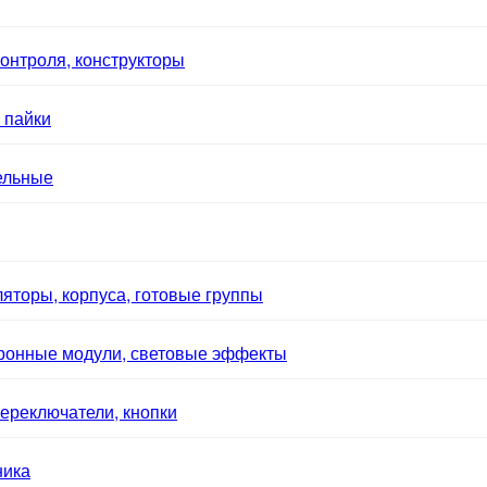
онтроля, конструкторы
 пайки
ельные
яторы, корпуса, готовые группы
тронные модули, световые эффекты
ереключатели, кнопки
ника