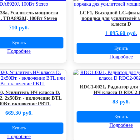
38a, Усилитель мощности
LCF1, Выходной LC-фильт
. TDA8920J, 100Вт Stereo
порядка для усилителей
класса D
710 руб.
1 095.60 руб.
Купить
Купить
Подробнее
Подробнее
RDC1-0021, Радиатор для 
0, Усилитель НЧ класса D.
НЧ класса D RDC2-
. 2х50Вт. - включение BTL
83 руб.
00Вт. включение PBTL
669.30 руб.
Купить
Подробнее
Купить
Подробнее