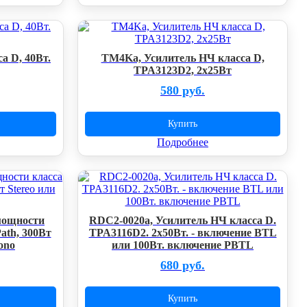
а D, 40Вт.
TM4Ka, Усилитель НЧ класса D,
TPA3123D2, 2x25Вт
580 руб.
Купить
Подробнее
мощности
RDC2-0020a, Усилитель НЧ класса D.
ath, 300Вт
TPA3116D2. 2х50Вт. - включение BTL
ono
или 100Вт. включение PBTL
680 руб.
Купить