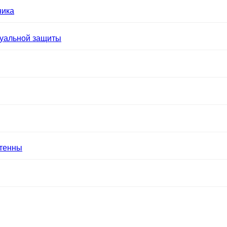
ника
уальной защиты
нтенны