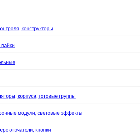
онтроля, конструкторы
 пайки
ельные
яторы, корпуса, готовые группы
тронные модули, световые эффекты
ереключатели, кнопки