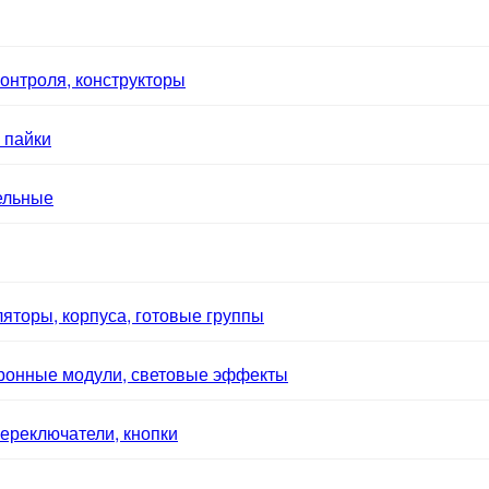
онтроля, конструкторы
 пайки
ельные
яторы, корпуса, готовые группы
тронные модули, световые эффекты
ереключатели, кнопки