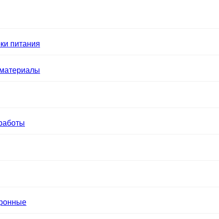
ки питания
 материалы
работы
тронные