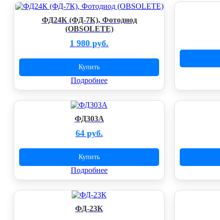
ФД24К (ФД-7К), Фотодиод
(OBSOLETE)
1 980 руб.
Купить
Подробнее
ФД303А
64 руб.
Купить
Подробнее
ФД-23К