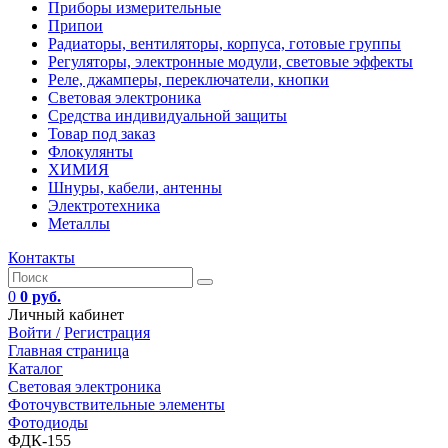
Приборы измерительные
Припои
Радиаторы, вентиляторы, корпуса, готовые группы
Регуляторы, электронные модули, световые эффекты
Реле, джамперы, переключатели, кнопки
Световая электроника
Средства индивидуальной защиты
Товар под заказ
Флокулянты
ХИМИЯ
Шнуры, кабели, антенны
Электротехника
Металлы
Контакты
0
0 руб.
Личный кабинет
Войти /
Регистрация
Главная страница
Каталог
Световая электроника
Фоточувствительные элементы
Фотодиоды
ФДК-155