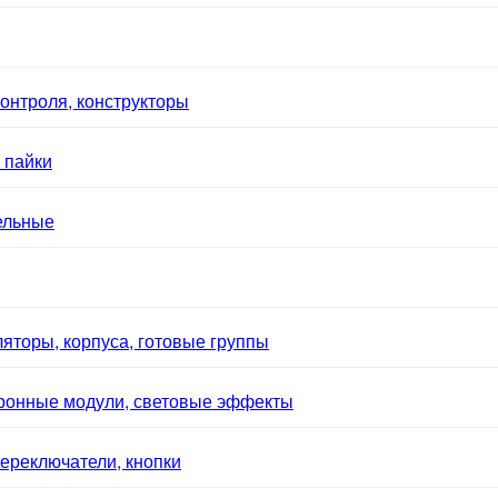
онтроля, конструкторы
 пайки
ельные
яторы, корпуса, готовые группы
тронные модули, световые эффекты
ереключатели, кнопки