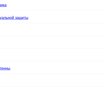
ника
уальной защиты
нтенны