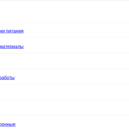
ки питания
 материалы
работы
тронные