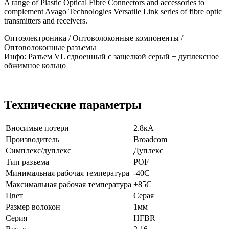
A range of Plastic Optical Fibre Connectors and accessories to
complement Avago Technologies Versatile Link series of fibre optic
transmitters and receivers.
Оптоэлектроника / Оптоволоконные компоненты /
Оптоволоконные разъемы
Инфо: Разъем VL сдвоенный с защелкой серый + дуплексное
обжимное кольцо
Технические параметры
Вносимые потери
2.8кА
Производитель
Broadcom
Симплекс/дуплекс
Дуплекс
Тип разъема
POF
Минимальная рабочая температура
-40C
Максимальная рабочая температура
+85C
Цвет
Серая
Размер волокон
1мм
Серия
HFBR