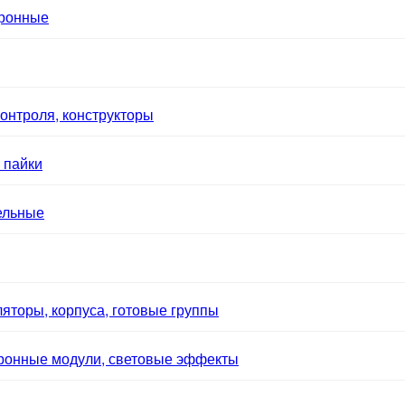
тронные
онтроля, конструкторы
 пайки
ельные
яторы, корпуса, готовые группы
тронные модули, световые эффекты