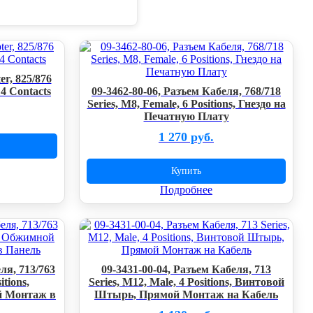
er, 825/876
 4 Contacts
09-3462-80-06, Разъем Кабеля, 768/718
Series, M8, Female, 6 Positions, Гнездо на
Печатную Плату
1 270 руб.
Купить
Подробнее
ля, 713/763
09-3431-00-04, Разъем Кабеля, 713
itions,
Series, M12, Male, 4 Positions, Винтовой
 Монтаж в
Штырь, Прямой Монтаж на Кабель