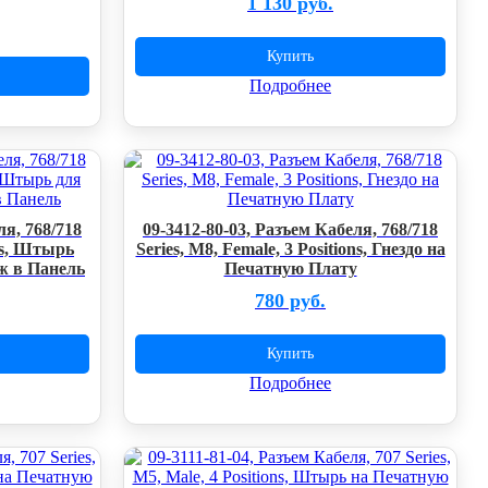
1 130 руб.
Купить
Подробнее
ля, 768/718
09-3412-80-03, Разъем Кабеля, 768/718
ons, Штырь
Series, M8, Female, 3 Positions, Гнездо на
ж в Панель
Печатную Плату
780 руб.
Купить
Подробнее