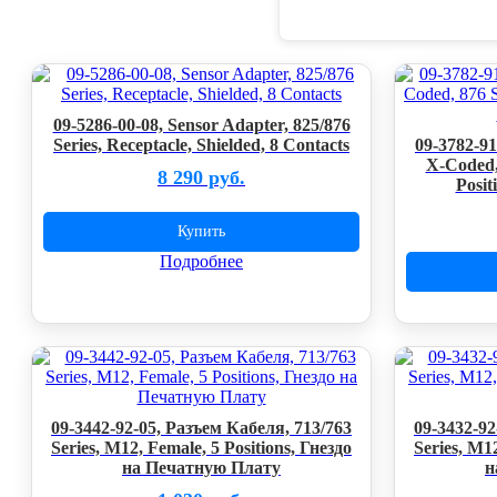
09-5286-00-08, Sensor Adapter, 825/876
Series, Receptacle, Shielded, 8 Contacts
09-3782-9
X-Coded, 
8 290 руб.
Posit
Купить
Подробнее
09-3442-92-05, Разъем Кабеля, 713/763
09-3432-92
Series, M12, Female, 5 Positions, Гнездо
Series, M12
на Печатную Плату
н