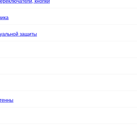
ереключатели, кнопки
ника
уальной защиты
нтенны