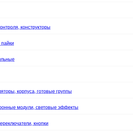
онтроля, конструкторы
 пайки
ельные
яторы, корпуса, готовые группы
тронные модули, световые эффекты
ереключатели, кнопки