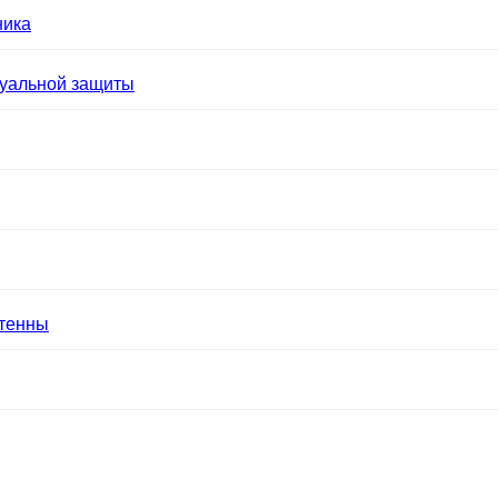
ника
уальной защиты
нтенны