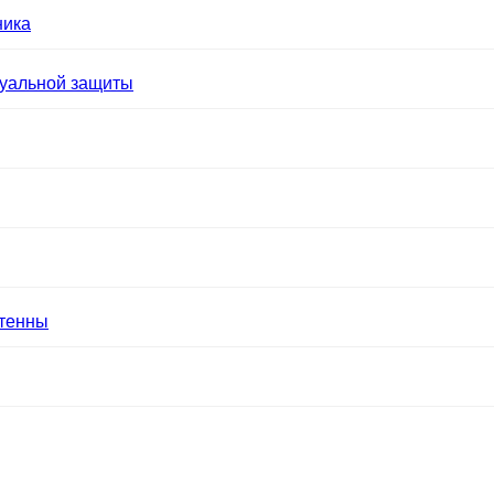
ника
уальной защиты
нтенны