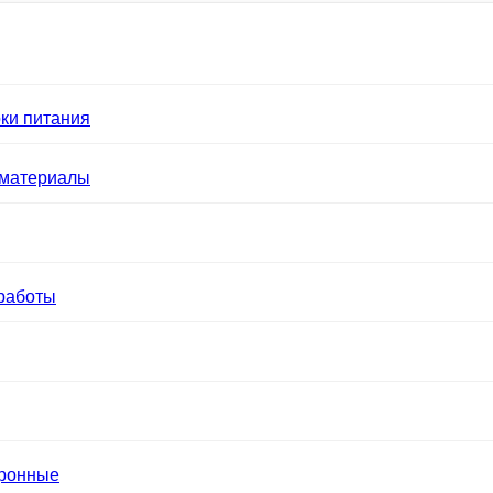
ки питания
 материалы
работы
тронные