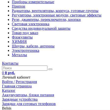
Приборы измерительные
Припои
Радиаторы, вентиляторы, корпуса, готовые группы
Регуляторы, электронные модули, световые эффекты
Реле, джамперы, переключатели, кнопки
Световая электроника
Средства индивидуальной защиты
Товар под заказ
Флокулянты
ХИМИЯ
Шнуры, кабели, антенны
Электротехника
Металлы
Контакты
0
0 руб.
Личный кабинет
Войти /
Регистрация
Главная страница
Каталог
Аккумуляторы, блоки питания
Зарядные устройства
Зарядки для сотовых телефонов
Belsis