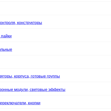
онтроля, конструкторы
 пайки
ельные
яторы, корпуса, готовые группы
тронные модули, световые эффекты
ереключатели, кнопки