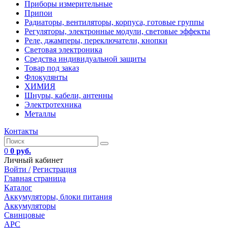
Приборы измерительные
Припои
Радиаторы, вентиляторы, корпуса, готовые группы
Регуляторы, электронные модули, световые эффекты
Реле, джамперы, переключатели, кнопки
Световая электроника
Средства индивидуальной защиты
Товар под заказ
Флокулянты
ХИМИЯ
Шнуры, кабели, антенны
Электротехника
Металлы
Контакты
0
0 руб.
Личный кабинет
Войти /
Регистрация
Главная страница
Каталог
Аккумуляторы, блоки питания
Аккумуляторы
Свинцовые
APC