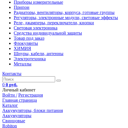
Приборы измерительные
Припои
Радиаторы, вентиляторы, корпуса, готовые группы
Регуляторы, электронные модули, световые эффекты
Реле, джамперы, переключатели, кнопки
Световая электроника
Средства индивидуальной защиты
Товар под заказ
Флокулянты
ХИМИЯ
Шнуры, кабели, антенны
Электротехника
Металлы
Контакты
0
0 руб.
Личный кабинет
Войти /
Регистрация
Главная страница
Каталог
Аккумуляторы, блоки питания
Аккумуляторы
Свинцовые
Robiton