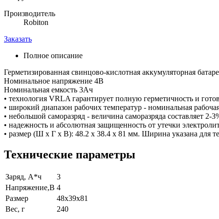
Производитель
Robiton
Заказать
Полное описание
Герметизированная свинцово-кислотная аккумуляторная батар
Номинальное напряжение 4В
Номинальная емкость 3Ач
• технология VRLA гарантирует полную герметичность и готов
• широкий диапазон рабочих температур - номинальная рабочая 
• небольшой саморазряд - величина саморазряда составляет 2-3
• надежность и абсолютная защищенность от утечки электроли
• размер (Ш х Г х В): 48.2 х 38.4 х 81 мм. Ширина указана для
Технические параметры
Заряд, А*ч
3
Напряжение,В
4
Размер
48x39x81
Вес, г
240