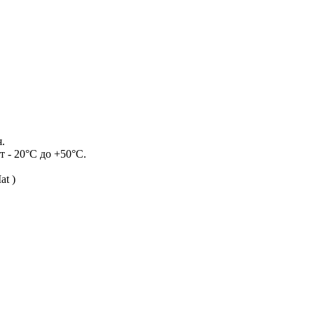
.
 - 20°С до +50°С.
t )