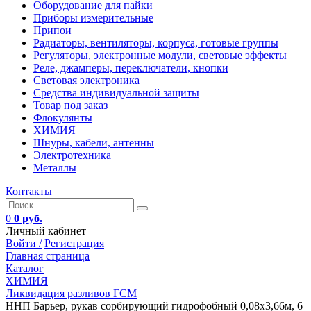
Оборудование для пайки
Приборы измерительные
Припои
Радиаторы, вентиляторы, корпуса, готовые группы
Регуляторы, электронные модули, световые эффекты
Реле, джамперы, переключатели, кнопки
Световая электроника
Средства индивидуальной защиты
Товар под заказ
Флокулянты
ХИМИЯ
Шнуры, кабели, антенны
Электротехника
Металлы
Контакты
0
0 руб.
Личный кабинет
Войти /
Регистрация
Главная страница
Каталог
ХИМИЯ
Ликвидация разливов ГСМ
ННП Барьер, рукав сорбирующий гидрофобный 0,08х3,66м, 6