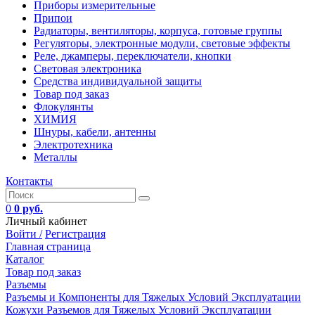
Приборы измерительные
Припои
Радиаторы, вентиляторы, корпуса, готовые группы
Регуляторы, электронные модули, световые эффекты
Реле, джамперы, переключатели, кнопки
Световая электроника
Средства индивидуальной защиты
Товар под заказ
Флокулянты
ХИМИЯ
Шнуры, кабели, антенны
Электротехника
Металлы
Контакты
0
0 руб.
Личный кабинет
Войти /
Регистрация
Главная страница
Каталог
Товар под заказ
Разъемы
Разъемы и Компоненты для Тяжелых Условий Эксплуатации
Кожухи Разъемов для Тяжелых Условий Эксплуатации