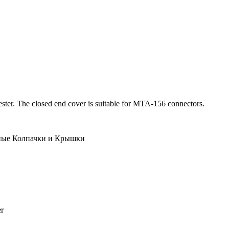
ster. The closed end cover is suitable for MTA-156 connectors.
ные Колпачки и Крышки
er