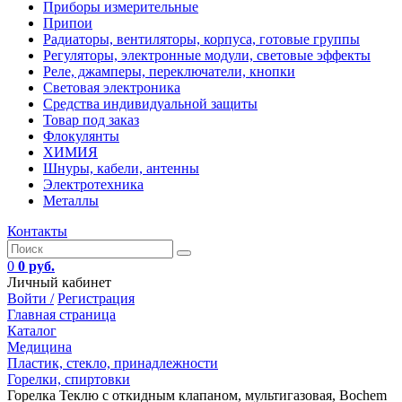
Приборы измерительные
Припои
Радиаторы, вентиляторы, корпуса, готовые группы
Регуляторы, электронные модули, световые эффекты
Реле, джамперы, переключатели, кнопки
Световая электроника
Средства индивидуальной защиты
Товар под заказ
Флокулянты
ХИМИЯ
Шнуры, кабели, антенны
Электротехника
Металлы
Контакты
0
0 руб.
Личный кабинет
Войти /
Регистрация
Главная страница
Каталог
Медицина
Пластик, стекло, принадлежности
Горелки, спиртовки
Горелка Теклю с откидным клапаном, мультигазовая, Bochem