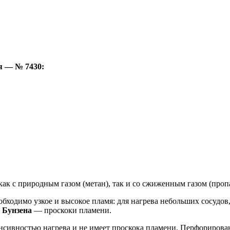
я — № 7430:
ак с природным газом (метан), так и со сжиженным газом (пропа
обходимо узкое и высокое пламя: для нагрева небольших сосудов, 
и
Бунзена
— проскоки пламени.
нсивностью нагрева и не имеет проскока пламени. Перфорирован