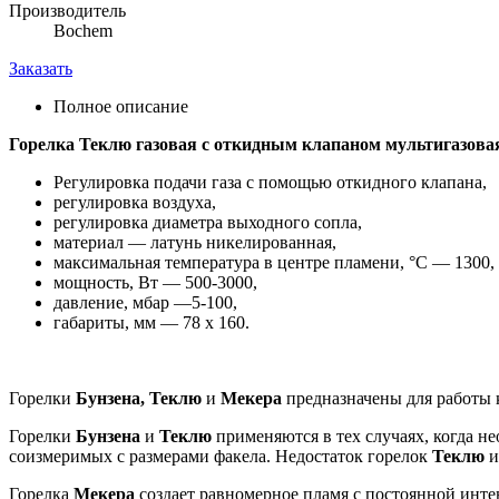
Производитель
Bochem
Заказать
Полное описание
Горелка Теклю газовая с откидным клапаном мультигазова
Регулировка подачи газа с помощью откидного клапана,
регулировка воздуха,
регулировка диаметра выходного сопла,
материал — латунь никелированная,
максимальная температура в центре пламени, °С — 1300,
мощность, Вт — 500-3000,
давление, мбар —5-100,
габариты, мм — 78 х 160.
Горелки
Бунзена, Теклю
и
Мекера
предназначены для работы к
Горелки
Бунзена
и
Теклю
применяются в тех случаях, когда не
соизмеримых с размерами факела. Недостаток горелок
Теклю
Горелка
Мекера
создает равномерное пламя с постоянной инте