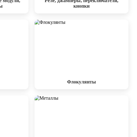
е модули,
Реле, джамперы, переключатели,
ы
кнопки
Флокулянты