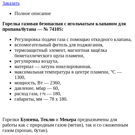
Заказать
Полное описание
Горелка газовая безопасная с игольчатым клапаном для
пропана/бутана — № 7410S:
Регулировка подачи газа с помощью откидного клапана,
вспомогательный фитиль для поджигания,
термозащитный элемент, магнитная защёлка
биметаллического щупа пламени,
регулировка воздуха,
материал — латунь никелированная,
максимальная температура в центре пламени, °С —
1300,
мощность, Вт — 2360,
давление, мбар — 60,
расход газа, г/ч — 180,
габариты, мм — 78 х 180.
Горелки
Бунзена, Теклю
и
Мекера
предназначены для
работы как с природным газом (метан), так и со сжиженным
газом (пропан, бутан).