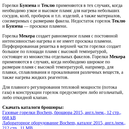
Горелки
Бунзена
и
Теклю
применяются в тех случаях, когда
необходимо узкое и высокое пламя: для нагрева небольших
сосудов, колб, пробирок и т.п. изделий, а также материалов,
соизмеримых с размерами факела. Недостаток горелок
Теклю
и
Бунзена
— проскоки пламени.
Горелка
Мекера
создает равномерное пламя с постоянной
интенсивностью нагрева и не имеет проскока пламени.
Перфорированная решетка в верхней части горелки создает
большое по площади пламя с высокой температурой,
состоящее из множества отдельных факелов. Горелки
Мекера
применяются в случаях, когда необходимо широкое по
размерам пламя с высокой температурой, например, для
плавки, сплавливания и прокаливания различных веществ, а
также нагрева жидких реагентов.
Для плавного регулирования тепловой мощности (потока
газа) в конструкции горелок предусмотрен либо игольчатый,
либо откидной клапан.
Скачать каталоги брошюры:
Газовые горелки Bochem, брошюра 2015, англ./нем., 12 стр.,
668 kB
Лабораторное оборудование Bochem, каталог 2015, англ./нем.,
212 стр., 11 MB