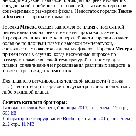
необходимо узкое и высокое пламя: для нагрева небольших
сосудов, колб, пробирок и т.п. изделий, а также материалов,
соизмеримых с размерами факела. Недостаток горелок
Теклю
и
Бунзена
— проскоки пламени.
Горелка
Мекера
создает равномерное пламя с постоянной
интенсивностью нагрева и не имеет проскока пламени.
Перфорированная решетка в верхней части горелки создает
большое по площади пламя с высокой температурой,
состоящее из множества отдельных факелов. Горелки
Мекера
применяются в случаях, когда необходимо широкое по
размерам пламя с высокой температурой, например, для
плавки, сплавливания и прокаливания различных веществ, а
также нагрева жидких реагентов.
Для плавного регулирования тепловой мощности (потока
газа) в конструкции горелок предусмотрен либо игольчатый,
либо откидной клапан.
Скачать каталоги брошюры:
Газовые горелки Bochem, брошюра 2015, англ./нем., 12 стр.,
668 kB
Лабораторное оборудование Bochem, каталог 2015, англ./нем.,
212 стр., 11 MB