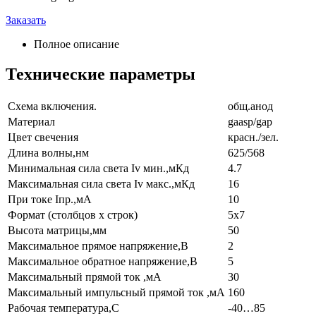
Заказать
Полное описание
Технические параметры
Схема включения.
общ.анод
Материал
gaasp/gap
Цвет свечения
красн./зел.
Длина волны,нм
625/568
Минимальная сила света Iv мин.,мКд
4.7
Максимальная сила света Iv макс.,мКд
16
При токе Iпр.,мА
10
Формат (столбцов х строк)
5x7
Высота матрицы,мм
50
Максимальное прямое напряжение,В
2
Максимальное обратное напряжение,В
5
Максимальный прямой ток ,мА
30
Максимальный импульсный прямой ток ,мА
160
Рабочая температура,С
-40…85