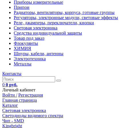
Приборы измерительные
Припои
Радиаторы, вентиляторы, корпуса, готовые группы
Регуляторы, электронные модули, световые эффекты
Реле, джамперы, переключатели, кнопки
Световая электроника
Средства индивидуальной защиты
Товар под заказ
Флокулянты
ХИМИЯ
Шнуры, кабели, антенны
Электротехника
Металлы
Контакты
0
0 руб.
Личный кабинет
Войти /
Регистрация
Главная страница
Каталог
Световая электроника
Светодиоды видимого спектра
Чип - SMD
Kingbright