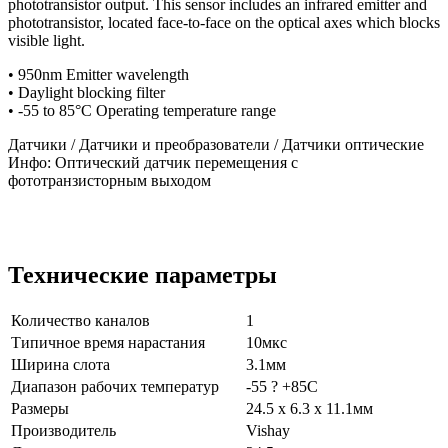
phototransistor output. This sensor includes an infrared emitter and
phototransistor, located face-to-face on the optical axes which blocks
visible light.
• 950nm Emitter wavelength
• Daylight blocking filter
• -55 to 85°C Operating temperature range
Датчики / Датчики и преобразователи / Датчики оптические
Инфо: Оптический датчик перемещения с
фототранзисторным выходом
Технические параметры
Количество каналов
1
Типичное время нарастания
10мкс
Ширина слота
3.1мм
Диапазон рабочих температур
-55 ? +85C
Размеры
24.5 x 6.3 x 11.1мм
Производитель
Vishay