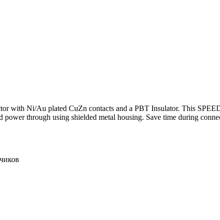
nnector with Ni/Au plated CuZn contacts and a PBT Insulator. This S
d power through using shielded metal housing. Save time during connect
тчиков