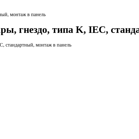
тный, монтаж в панель
ры, гнездо, типа K, IEC, стан