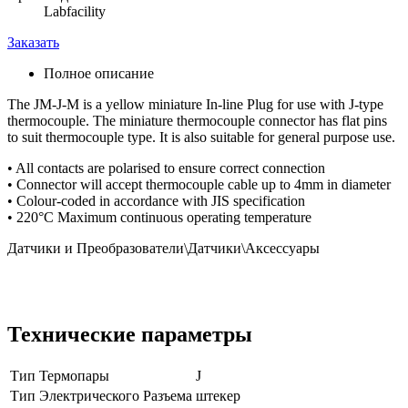
Labfacility
Заказать
Полное описание
The JM-J-M is a yellow miniature In-line Plug for use with J-type
thermocouple. The miniature thermocouple connector has flat pins
to suit thermocouple type. It is also suitable for general purpose use.
• All contacts are polarised to ensure correct connection
• Connector will accept thermocouple cable up to 4mm in diameter
• Colour-coded in accordance with JIS specification
• 220°C Maximum continuous operating temperature
Датчики и Преобразователи\Датчики\Аксессуары
Технические параметры
Тип Термопары
J
Тип Электрического Разъема
штекер