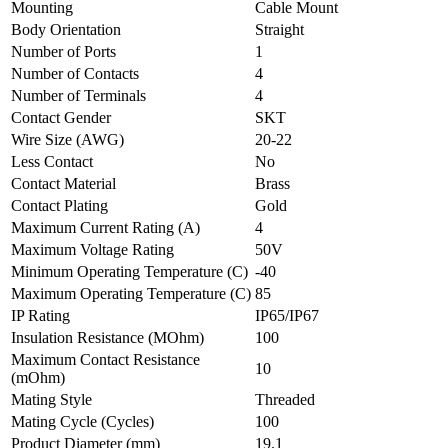
Mounting
Cable Mount
Body Orientation
Straight
Number of Ports
1
Number of Contacts
4
Number of Terminals
4
Contact Gender
SKT
Wire Size (AWG)
20-22
Less Contact
No
Contact Material
Brass
Contact Plating
Gold
Maximum Current Rating (A)
4
Maximum Voltage Rating
50V
Minimum Operating Temperature (C)
-40
Maximum Operating Temperature (C)
85
IP Rating
IP65/IP67
Insulation Resistance (MOhm)
100
Maximum Contact Resistance
10
(mOhm)
Mating Style
Threaded
Mating Cycle (Cycles)
100
Product Diameter (mm)
19.1