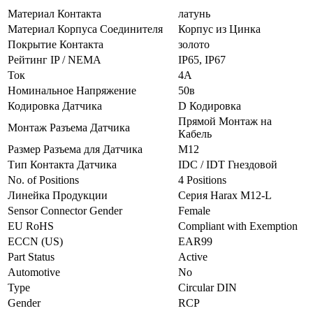
Материал Контакта
латунь
Материал Корпуса Соединителя
Корпус из Цинка
Покрытие Контакта
золото
Рейтинг IP / NEMA
IP65, IP67
Ток
4А
Номинальное Напряжение
50в
Кодировка Датчика
D Кодировка
Прямой Монтаж на
Монтаж Разъема Датчика
Кабель
Размер Разъема для Датчика
M12
Тип Контакта Датчика
IDC / IDT Гнездовой
No. of Positions
4 Positions
Линейка Продукции
Серия Harax M12-L
Sensor Connector Gender
Female
EU RoHS
Compliant with Exemption
ECCN (US)
EAR99
Part Status
Active
Automotive
No
Type
Circular DIN
Gender
RCP