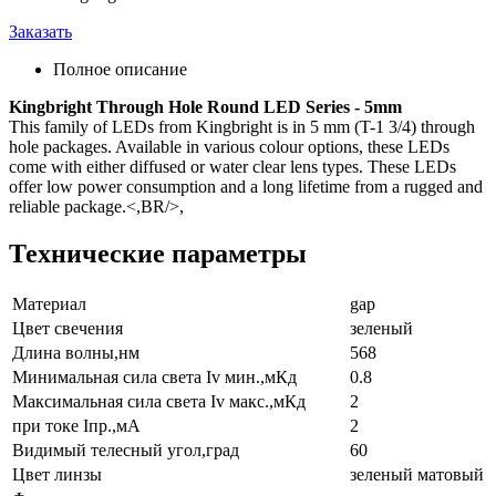
Заказать
Полное описание
Kingbright Through Hole Round LED Series - 5mm
This family of LEDs from Kingbright is in 5 mm (T-1 3/4) through
hole packages. Available in various colour options, these LEDs
come with either diffused or water clear lens types. These LEDs
offer low power consumption and a long lifetime from a rugged and
reliable package.<,BR/>,
Технические параметры
Материал
gap
Цвет свечения
зеленый
Длина волны,нм
568
Минимальная сила света Iv мин.,мКд
0.8
Максимальная сила света Iv макс.,мКд
2
при токе Iпр.,мА
2
Видимый телесный угол,град
60
Цвет линзы
зеленый матовый