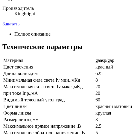
Производитель
Kingbright
Заказать
Полное описание
Технические параметры
Материал
gaasp/gap
Цвет свечения
красный
Длина волны,нм
625
Минимальная сила света Iv мин.,мКд
8
Максимальная сила света Iv макс.,мКд
20
при токе Iпр.,мА
20
Видимый телесный угол,град
60
Цвет линзы
красный матовый
Форма линзы
круглая
Размер линзы,мм
3
Максимальное прямое напряжение ,В
2.5
Максимальное обратное напряжение ,В
5