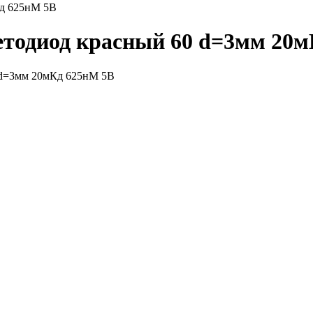
Кд 625нМ 5В
ветодиод красный 60 d=3мм 20