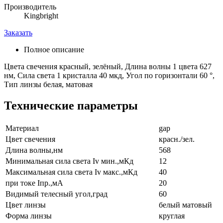
Производитель
Kingbright
Заказать
Полное описание
Цвета свечения красный, зелёный, Длина волны 1 цвета 627
нм, Сила света 1 кристалла 40 мкд, Угол по горизонтали 60 °,
Тип линзы белая, матовая
Технические параметры
Материал
gap
Цвет свечения
красн./зел.
Длина волны,нм
568
Минимальная сила света Iv мин.,мКд
12
Максимальная сила света Iv макс.,мКд
40
при токе Iпр.,мА
20
Видимый телесный угол,град
60
Цвет линзы
белый матовый
Форма линзы
круглая