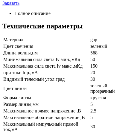
Заказать
Полное описание
Технические параметры
Материал
gap
Цвет свечения
зеленый
Длина волны,нм
568
Минимальная сила света Iv мин.,мКд
50
Максимальная сила света Iv макс.,мКд
150
при токе Iпр.,мА
20
Видимый телесный угол,град
30
зеленый
Цвет линзы
прозрачный
Форма линзы
круглая
Размер линзы,мм
5
Максимальное прямое напряжение ,В
2.5
Максимальное обратное напряжение ,В
5
Максимальный импульсный прямой
30
ток,мА