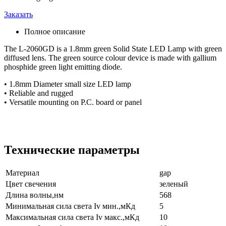
Заказать
Полное описание
The L-2060GD is a 1.8mm green Solid State LED Lamp with green
diffused lens. The green source colour device is made with gallium
phosphide green light emitting diode.
• 1.8mm Diameter small size LED lamp
• Reliable and rugged
• Versatile mounting on P.C. board or panel
Технические параметры
Материал
gap
Цвет свечения
зеленый
Длина волны,нм
568
Минимальная сила света Iv мин.,мКд
5
Максимальная сила света Iv макс.,мКд
10