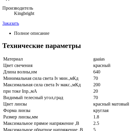
Производитель
Kingbright
Заказать
Полное описание
Технические параметры
Материал
gaaias
Цвет свечения
красный
Длина волны,нм
640
Минимальная сила света Iv мин.,мКд
70
Максимальная сила света Iv макс.,мКд
200
при токе Iпр.,мА
20
Видимый телесный угол,град
70
Цвет линзы
красный матовый
Форма линзы
круглая
Размер линзы,мм
1.8
Максимальное прямое напряжение ,В
2.5
Максимальное обратное напряжение ,В
5