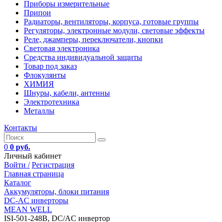
Приборы измерительные
Припои
Радиаторы, вентиляторы, корпуса, готовые группы
Регуляторы, электронные модули, световые эффекты
Реле, джамперы, переключатели, кнопки
Световая электроника
Средства индивидуальной защиты
Товар под заказ
Флокулянты
ХИМИЯ
Шнуры, кабели, антенны
Электротехника
Металлы
Контакты
0
0 руб.
Личный кабинет
Войти /
Регистрация
Главная страница
Каталог
Аккумуляторы, блоки питания
DC-AC инверторы
MEAN WELL
ISI-501-248B, DC/AC инвертор