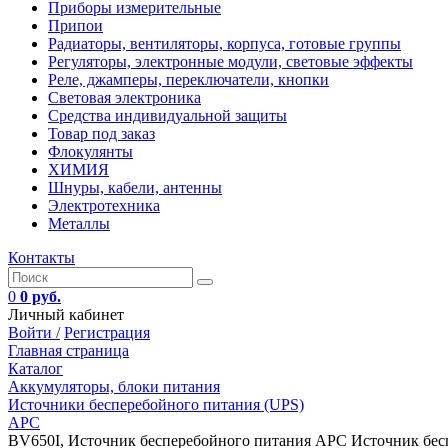
Приборы измерительные
Припои
Радиаторы, вентиляторы, корпуса, готовые группы
Регуляторы, электронные модули, световые эффекты
Реле, джамперы, переключатели, кнопки
Световая электроника
Средства индивидуальной защиты
Товар под заказ
Флокулянты
ХИМИЯ
Шнуры, кабели, антенны
Электротехника
Металлы
Контакты
0
0 руб.
Личный кабинет
Войти /
Регистрация
Главная страница
Каталог
Аккумуляторы, блоки питания
Источники бесперебойного питания (UPS)
APC
BV650I, Источник бесперебойного питания APC Источник бес