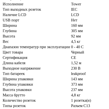
Исполнение
Tower
Тип выходных розеток
IEC
Наличие LCD
LCD
USB порт
Нет
Ширина
160 мм
Глубина
305 мм
Высота
92 мм
Вес
4,5 кг
Диапазон температур при эксплуатации
0 - 40 C
Цвет товара
Черный
Сертификация
CE
Длина кабеля
1,52 м
Выходное напряжение
230 В
Тип батареек
leakproof
Ширина упаковки
143 мм
Глубина упаковки
373 мм
Высота упаковки
237 мм
Масса брутто
4,8 кг
Количество розеток
1 розетка(и)
Типы розеток
Разъем C13