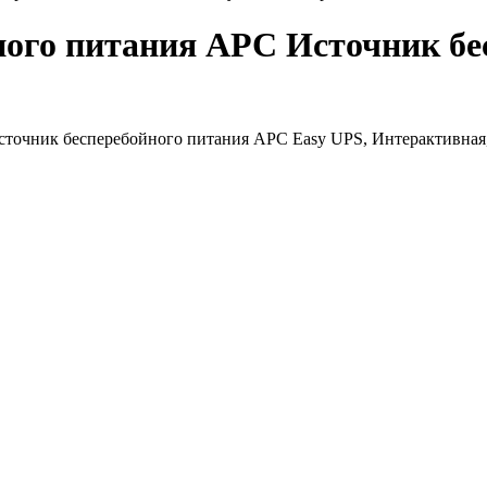
ного питания APC Источник б
0