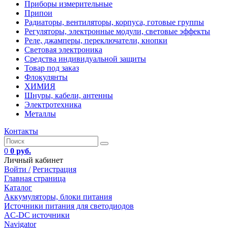
Приборы измерительные
Припои
Радиаторы, вентиляторы, корпуса, готовые группы
Регуляторы, электронные модули, световые эффекты
Реле, джамперы, переключатели, кнопки
Световая электроника
Средства индивидуальной защиты
Товар под заказ
Флокулянты
ХИМИЯ
Шнуры, кабели, антенны
Электротехника
Металлы
Контакты
0
0 руб.
Личный кабинет
Войти /
Регистрация
Главная страница
Каталог
Аккумуляторы, блоки питания
Источники питания для светодиодов
AC-DC источники
Navigator