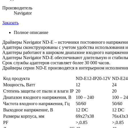
Производитель
Navigator
Заказать
Полное описание
Драйверы Navigator ND-E – источники постоянного напряжения
Адаптеры сконструированы с учетом удобства использования и
Адаптеры работают в широком диапазоне входного напряжения 
Адаптеры Navigator ND-E обеспечивают длительную и стабильн
Срок службы адаптеров составляет более 30 000 часов.
Драйверы серии ND-E производятся в интерьерном исполнении
Код продукта
ND-E12-IP20-12V
ND-E24
Мощность, Ватт
12
24
Степень защиты от пыли и влаги IP
20
20
Диапазон входного напряжения, В
100 – 240
100 – 2
Частота входного напряжения, Гц
50/60
50/60
Выходное напряжение, В
12 DC
12 DC
Размеры корпуса, мм
69х27х38
76х43х3
PF
>,0.85
>,0.85