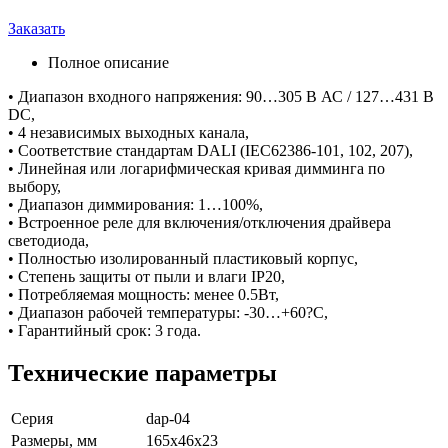
Заказать
Полное описание
• Диапазон входного напряжения: 90…305 В АС / 127…431 В
DC,
• 4 независимых выходных канала,
• Соответствие стандартам DALI (IEC62386-101, 102, 207),
• Линейная или логарифмическая кривая димминга по
выбору,
• Диапазон диммирования: 1…100%,
• Встроенное реле для включения/отключения драйвера
светодиода,
• Полностью изолированный пластиковый корпус,
• Степень защиты от пыли и влаги IP20,
• Потребляемая мощность: менее 0.5Вт,
• Диапазон рабочей температуры: -30…+60?С,
• Гарантийный срок: 3 года.
Технические параметры
Серия
dap-04
Размеры, мм
165x46x23