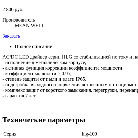
2 800 руб.
Производитель
MEAN WELL
Заказать
Полное описание
AC/DC LED драйвер серии HLG со стабилизацией по току и н
- исполнение в металлическом корпусе,
- активная функция коррекции коэффициента мощности,
- коэффициент мощности >,0.95,
- степень защиты от пыли и влаги IP65,
- подстройка выходного напряжения встроенным потенциомет
- комплекс защит от короткого замыкания, перегрузки, перенап
- гарантия 7 лет.
Технические параметры
Серия
hlg-100