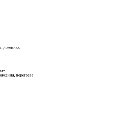
апряжению.
ром,
ряжения, перегрева,