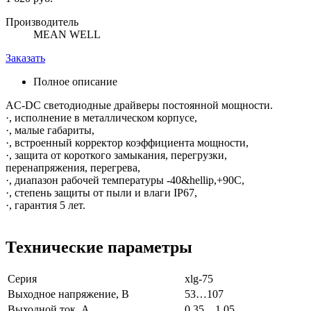
Производитель
MEAN WELL
Заказать
Полное описание
AC-DC светодиодные драйверы постоянной мощности.
·, исполнение в металлическом корпусе,
·, малые габариты,
·, встроенный корректор коэффициента мощности,
·, защита от короткого замыкания, перегрузки,
перенапряжения, перегрева,
·, диапазон рабочей температуры -40&hellip,+90С,
·, степень защиты от пыли и влаги IP67,
·, гарантия 5 лет.
Технические параметры
Серия
xlg-75
Выходное напряжение, В
53…107
Выходной ток, А
0.35…1.05