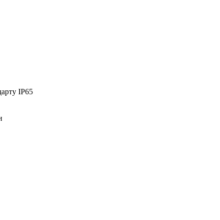
арту IP65
и