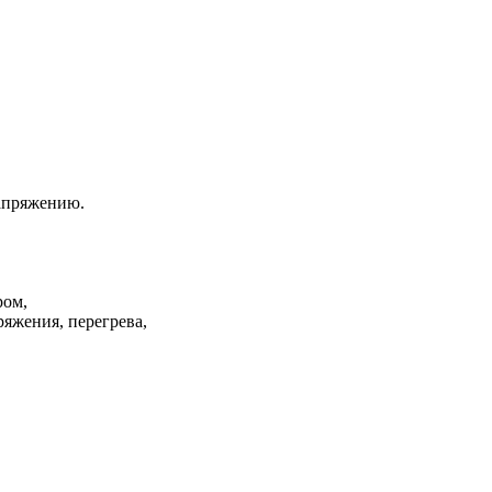
апряжению.
ром,
ряжения, перегрева,