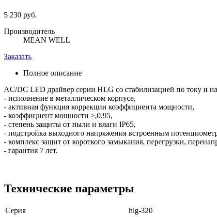
5 230 руб.
Производитель
MEAN WELL
Заказать
Полное описание
AC/DC LED драйвер серии HLG со стабилизацией по току и н
- исполнение в металлическом корпусе,
- активная функция коррекции коэффициента мощности,
- коэффициент мощности >,0.95,
- степень защиты от пыли и влаги IP65,
- подстройка выходного напряжения встроенным потенциомет
- комплекс защит от короткого замыкания, перегрузки, перенап
- гарантия 7 лет.
Технические параметры
Серия
hlg-320