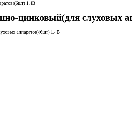
ратов)(6шт) 1.4В
шно-цинковый(для слуховых ап