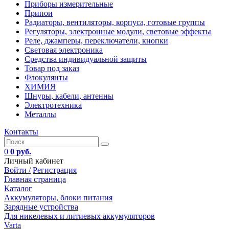
Приборы измерительные
Припои
Радиаторы, вентиляторы, корпуса, готовые группы
Регуляторы, электронные модули, световые эффекты
Реле, джамперы, переключатели, кнопки
Световая электроника
Средства индивидуальной защиты
Товар под заказ
Флокулянты
ХИМИЯ
Шнуры, кабели, антенны
Электротехника
Металлы
Контакты
0
0 руб.
Личный кабинет
Войти /
Регистрация
Главная страница
Каталог
Аккумуляторы, блоки питания
Зарядные устройства
Для никелевых и литиевых аккумуляторов
Varta