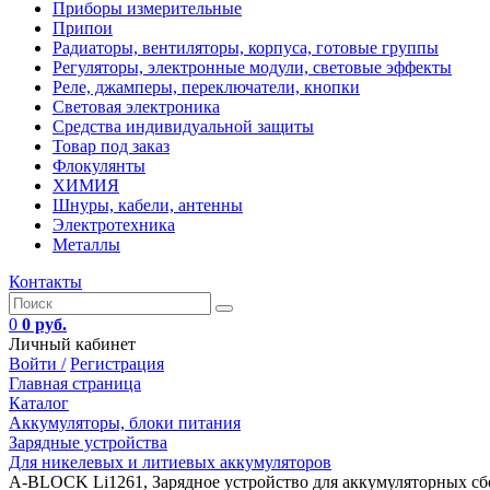
Приборы измерительные
Припои
Радиаторы, вентиляторы, корпуса, готовые группы
Регуляторы, электронные модули, световые эффекты
Реле, джамперы, переключатели, кнопки
Световая электроника
Средства индивидуальной защиты
Товар под заказ
Флокулянты
ХИМИЯ
Шнуры, кабели, антенны
Электротехника
Металлы
Контакты
0
0 руб.
Личный кабинет
Войти /
Регистрация
Главная страница
Каталог
Аккумуляторы, блоки питания
Зарядные устройства
Для никелевых и литиевых аккумуляторов
A-BLOCK Li1261, Зарядное устройство для аккумуляторных с