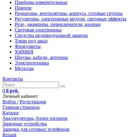
Приборы измерительные
Припои
Радиаторы, вентиляторы, корпуса, готовые группы
Регуляторы, электронные модули, световые эффекты
Реле, джамперы, переключатели, кнопки
Световая электроника
Средства индивидуальной защиты
Товар под заказ
Флокулянты
ХИМИЯ
Шнуры, кабели, антенны
Электротехника
Металлы
Контакты
0
0 руб.
Личный кабинет
Войти /
Регистрация
Главная страница
Каталог
Аккумуляторы, блоки питания
Зарядные устройства
Зарядки для сотовых телефонов
Rexant