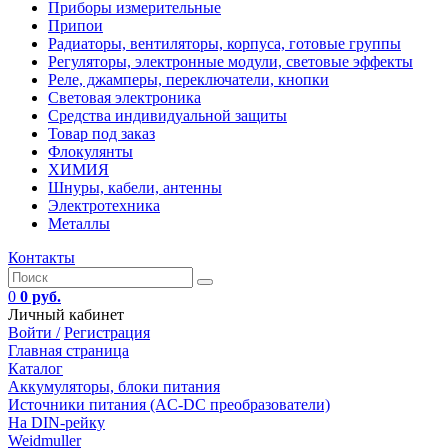
Приборы измерительные
Припои
Радиаторы, вентиляторы, корпуса, готовые группы
Регуляторы, электронные модули, световые эффекты
Реле, джамперы, переключатели, кнопки
Световая электроника
Средства индивидуальной защиты
Товар под заказ
Флокулянты
ХИМИЯ
Шнуры, кабели, антенны
Электротехника
Металлы
Контакты
0
0 руб.
Личный кабинет
Войти /
Регистрация
Главная страница
Каталог
Аккумуляторы, блоки питания
Источники питания (AC-DC преобразователи)
На DIN-рейку
Weidmuller