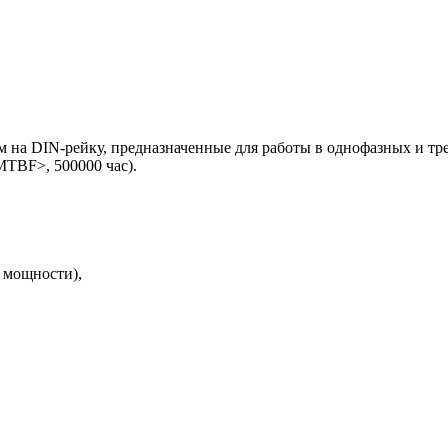
м на DIN-рейку, предназначенные для работы в однофазных и т
MTBF>, 500000 час).
т мощности),