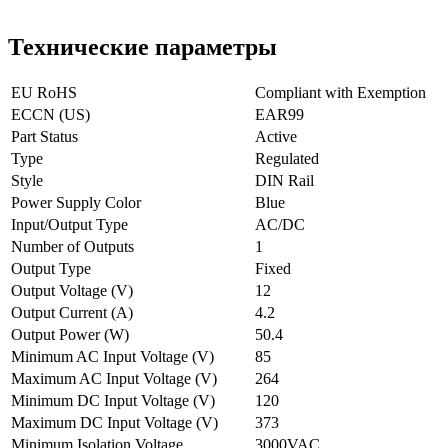
Технические параметры
EU RoHS
Compliant with Exemption
ECCN (US)
EAR99
Part Status
Active
Type
Regulated
Style
DIN Rail
Power Supply Color
Blue
Input/Output Type
AC/DC
Number of Outputs
1
Output Type
Fixed
Output Voltage (V)
12
Output Current (A)
4.2
Output Power (W)
50.4
Minimum AC Input Voltage (V)
85
Maximum AC Input Voltage (V)
264
Minimum DC Input Voltage (V)
120
Maximum DC Input Voltage (V)
373
Minimum Isolation Voltage
3000VAC