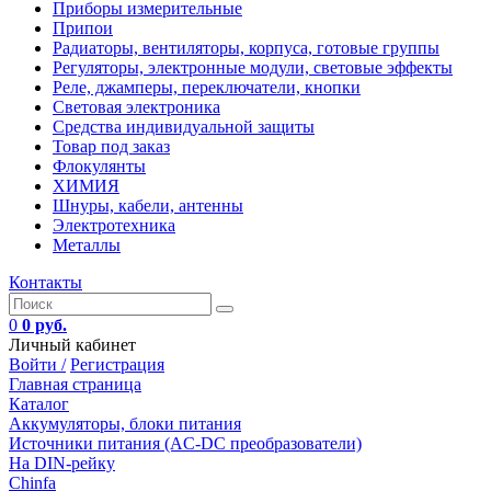
Приборы измерительные
Припои
Радиаторы, вентиляторы, корпуса, готовые группы
Регуляторы, электронные модули, световые эффекты
Реле, джамперы, переключатели, кнопки
Световая электроника
Средства индивидуальной защиты
Товар под заказ
Флокулянты
ХИМИЯ
Шнуры, кабели, антенны
Электротехника
Металлы
Контакты
0
0 руб.
Личный кабинет
Войти /
Регистрация
Главная страница
Каталог
Аккумуляторы, блоки питания
Источники питания (AC-DC преобразователи)
На DIN-рейку
Chinfa