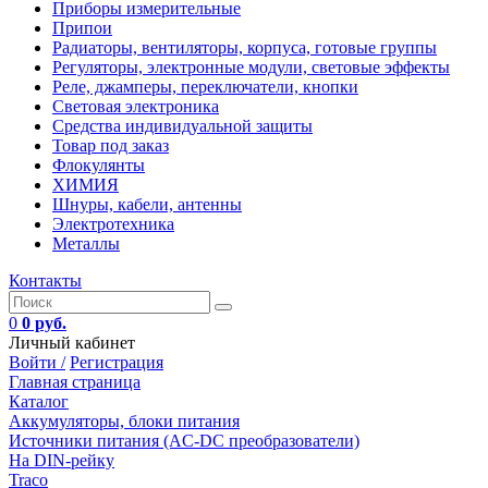
Приборы измерительные
Припои
Радиаторы, вентиляторы, корпуса, готовые группы
Регуляторы, электронные модули, световые эффекты
Реле, джамперы, переключатели, кнопки
Световая электроника
Средства индивидуальной защиты
Товар под заказ
Флокулянты
ХИМИЯ
Шнуры, кабели, антенны
Электротехника
Металлы
Контакты
0
0 руб.
Личный кабинет
Войти /
Регистрация
Главная страница
Каталог
Аккумуляторы, блоки питания
Источники питания (AC-DC преобразователи)
На DIN-рейку
Traco