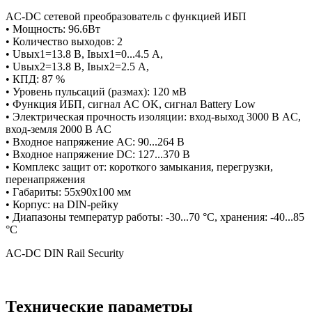
AC-DC сетевой преобразователь с функцией ИБП
• Мощность: 96.6Вт
• Количество выходов: 2
• Uвых1=13.8 В, Iвых1=0...4.5 А,
• Uвых2=13.8 В, Iвых2=2.5 А,
• КПД: 87 %
• Уровень пульсаций (размах): 120 мВ
• Функция ИБП, сигнал AC OK, сигнал Battery Low
• Электрическая прочность изоляции: вход-выход 3000 В AC,
вход-земля 2000 В AC
• Входное напряжение AC: 90...264 В
• Входное напряжение DC: 127...370 В
• Комплекс защит от: короткого замыкания, перегрузки,
перенапряжения
• Габариты: 55х90х100 мм
• Корпус: на DIN-рейку
• Диапазоны температур работы: -30...70 °C, хранения: -40...85
°C
AC-DC DIN Rail Security
Технические параметры